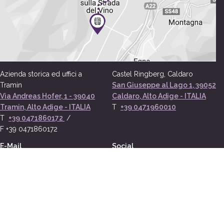
Azienda storica ed uffici a
Castel Ringberg, Caldaro
Tramin
San Giuseppe al Lago 1, 39052
Via Andreas Hofer, 1 - 39040
Caldaro, Alto Adige - ITALIA
Tramin, Alto Adige - ITALIA
T
+39 0471960010
T
+39 0471860172
/
F +39 0471860172
E-Mail
Social
info@elenawalch.it
ELENA WALCH
Identità
Sostenibilità
Argentum bonum
I nostri vigneti