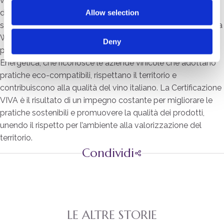
vogliamo dare ai nostri prodotti una presenza ancora più
Allow selection
distintiva, certi che sapranno continuare a riscuotere il
successo che meritano,” afferma Julia Walch. Nel 2024, Elena
Walch ha inoltre conseguito la Certificazione VIVA, un
Deny
programma del Ministero dell'Ambiente e della Sicurezza
Energetica, che riconosce le aziende vinicole che adottano
pratiche eco-compatibili, rispettano il territorio e
contribuiscono alla qualità del vino italiano. La Certificazione
VIVA è il risultato di un impegno costante per migliorare le
pratiche sostenibili e promuovere la qualità dei prodotti,
unendo il rispetto per l’ambiente alla valorizzazione del
territorio.
Condividi
LE ALTRE STORIE